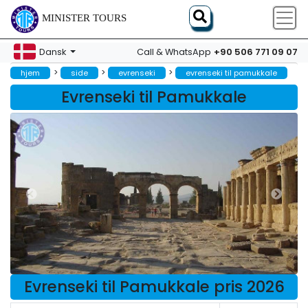
MINISTER TOURS
+90 506 771 09 07
Dansk
Call & WhatsApp
>
>
>
hjem
side
evrenseki
evrenseki til pamukkale
Evrenseki til Pamukkale
Evrenseki til Pamukkale pris 2026