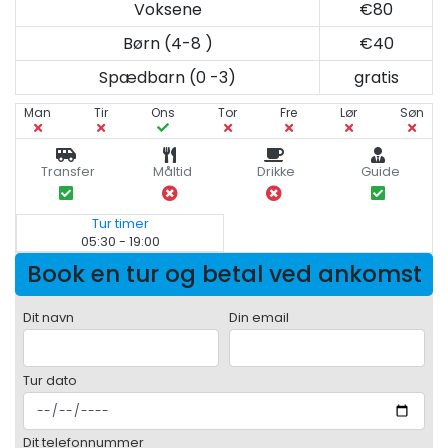
Voksene
€80
Børn (4-8 )
€40
Spædbarn (0 -3)
gratis
Man
Tir
Ons
Tor
Fre
Lør
Søn
Transfer
Måltid
Drikke
Guide
Tur timer
05:30 - 19:00
Book en tur og betal ved ankomst
Dit navn
Din email
Tur dato
Dit telefonnummer