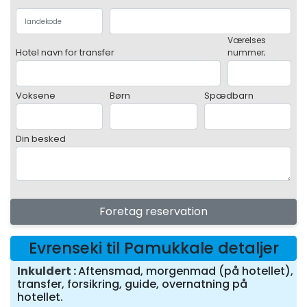
Værelses
Hotel navn for transfer
nummer;
Voksene
Børn
Spædbarn
Din besked
Foretag reservation
Evrenseki til Pamukkale detaljer
Inkuldert
Aftensmad, morgenmad (på hotellet),
transfer, forsikring, guide, overnatning på
hotellet.