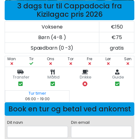
3 dags tur til Cappadocia fra
Kizilagac pris 2026
Voksene
€150
Børn (4-8 )
€75
Spædbarn (0 -3)
gratis
Man
Tir
Ons
Tor
Fre
Lør
Søn
Transfer
Måltid
Drikke
Guide
Tur timer
06:00 - 19:00
Book en tur og betal ved ankomst
Dit navn
Din email