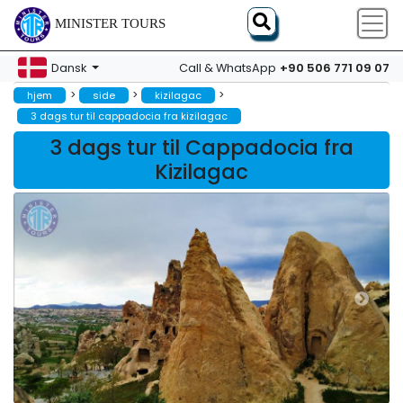
MINISTER TOURS
+90 506 771 09 07
Dansk
Call & WhatsApp
>
>
>
hjem
side
kizilagac
3 dags tur til cappadocia fra kizilagac
3 dags tur til Cappadocia fra
Kizilagac