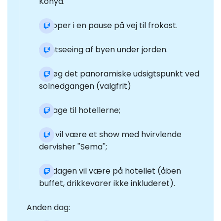
Konya.
Stopper i en pause på vej til frokost.
Sightseeing af byen under jorden.
Besøg det panoramiske udsigtspunkt ved
solnedgangen (valgfrit)
Tilbage til hotellerne;
Der vil være et show med hvirvlende
dervisher ''Sema'';
Middagen vil være på hotellet (åben
buffet, drikkevarer ikke inkluderet).
Anden dag: