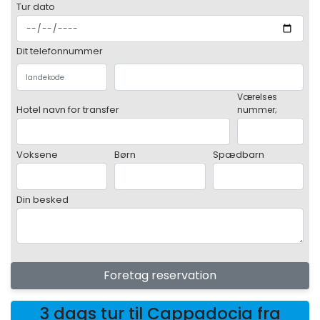
Tur dato
Dit telefonnummer
Værelses
Hotel navn for transfer
nummer;
Voksene
Børn
Spædbarn
Din besked
Foretag reservation
3 dags tur til Cappadocia fra