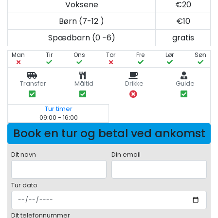
Voksene
€20
Børn (7-12 )
€10
Spædbarn (0 -6)
gratis
Man
Tir
Ons
Tor
Fre
Lør
Søn
Transfer
Måltid
Drikke
Guide
Tur timer
09:00 - 16:00
Book en tur og betal ved ankomst
Dit navn
Din email
Tur dato
Dit telefonnummer