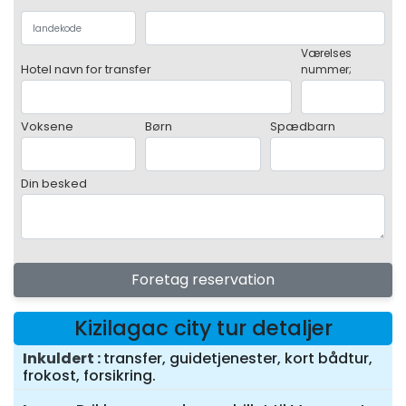
Værelses
Hotel navn for transfer
nummer;
Voksene
Børn
Spædbarn
Din besked
Foretag reservation
Kizilagac city tur detaljer
Inkuldert
transfer, guidetjenester, kort bådtur,
frokost, forsikring.