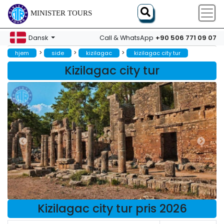
MINISTER TOURS
+90 506 771 09 07
Dansk
Call & WhatsApp
>
>
>
hjem
side
kizilagac
kizilagac city tur
Kizilagac city tur
Kizilagac city tur pris 2026