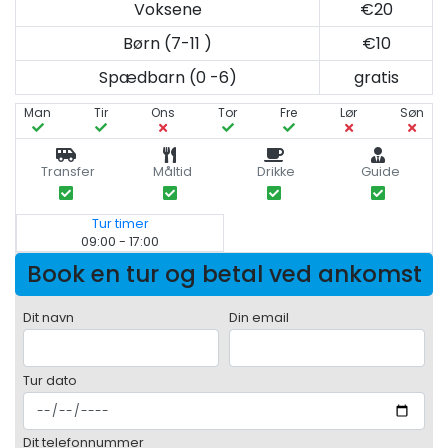
Voksene
€20
Børn (7-11 )
€10
Spædbarn (0 -6)
gratis
Man
Tir
Ons
Tor
Fre
Lør
Søn
Transfer
Måltid
Drikke
Guide
Tur timer
09:00 - 17:00
Book en tur og betal ved ankomst
Dit navn
Din email
Tur dato
Dit telefonnummer