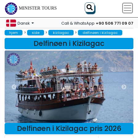
MINISTER TOURS
+90 506 771 09 07
Dansk
Call & WhatsApp
>
>
>
hjem
side
kizilagac
delfinøen i kizilagac
Delfinøen i Kizilagac
Delfinøen i Kizilagac pris 2026