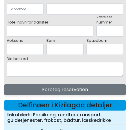
Værelses
Hotel navn for transfer
nummer;
Voksene
Børn
Spædbarn
Din besked
Foretag reservation
Delfinøen i Kizilagac detaljer
Inkuldert
Forsikring, rundturstransport,
guidetjenester, frokost, bådtur. læskedrikke