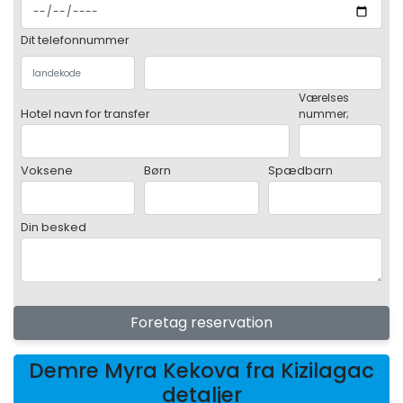
Dit telefonnummer
Værelses
Hotel navn for transfer
nummer;
Voksene
Børn
Spædbarn
Din besked
Foretag reservation
Demre Myra Kekova fra Kizilagac
detaljer