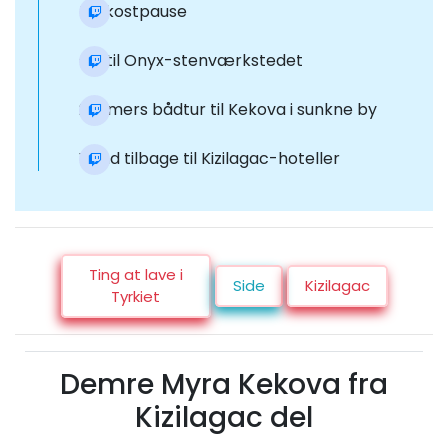
Frokostpause
Gå til Onyx-stenværkstedet
2-timers bådtur til Kekova i sunkne by
Vend tilbage til Kizilagac-hoteller
Ting at lave i
Side
Kizilagac
Tyrkiet
Demre Myra Kekova fra
Kizilagac del