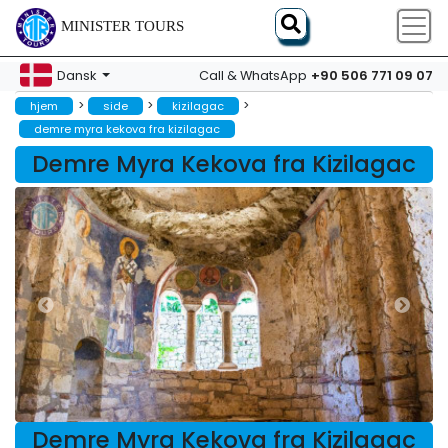
MINISTER TOURS
+90 506 771 09 07
Dansk
Call & WhatsApp
>
>
>
hjem
side
kizilagac
demre myra kekova fra kizilagac
Demre Myra Kekova fra Kizilagac
Demre Myra Kekova fra Kizilagac