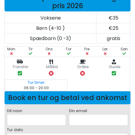
pris 2026
Voksene
€35
Børn (4-10 )
€25
Spædbarn (0 -3)
gratis
Man
Tir
Ons
Tor
Fre
Lør
Søn
Transfer
Måltid
Drikke
Guide
Tur timer
06:00 - 20:00
Book en tur og betal ved ankomst
Dit navn
Din email
Tur dato