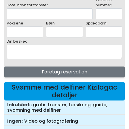
Hotel navn for transfer
nummer;
Voksene
Børn
Spædbarn
Din besked
Foretag reservation
Svømme med delfiner Kizilagac
detaljer
Inkuldert
gratis transfer, forsikring, guide,
svømning med delfiner
Ingen
Video og fotografering