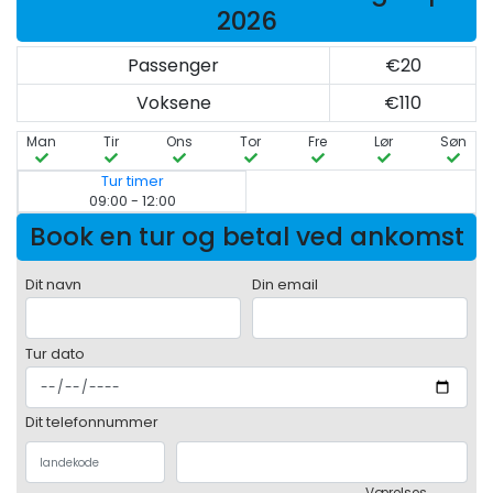
2026
Passenger
€20
Voksene
€110
Man
Tir
Ons
Tor
Fre
Lør
Søn
Tur timer
09:00 - 12:00
Book en tur og betal ved ankomst
Dit navn
Din email
Tur dato
Dit telefonnummer
Værelses