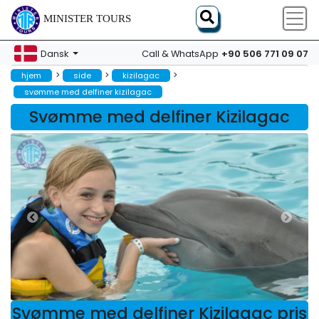
MINISTER TOURS
+90 506 771 09 07
Dansk
Call & WhatsApp
>
>
>
hjem
side
kizilagac
svømme med delfiner kizilagac
Svømme med delfiner Kizilagac
Svømme med delfiner Kizilagac pris