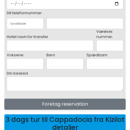
Dit telefonnummer
Værelses
Hotel navn for transfer
nummer;
Voksene
Børn
Spædbarn
Din besked
Foretag reservation
3 dags tur til Cappadocia fra Kizilot
detaljer