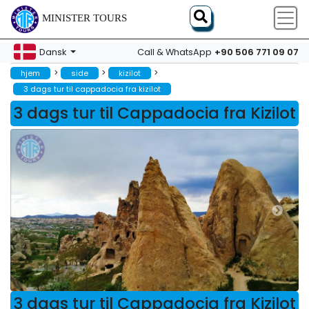
MINISTER TOURS
+90 506 771 09 07
Dansk
Call & WhatsApp
>
>
>
hjem
side
kizilot
3 dags tur til cappadocia fra kizilot
3 dags tur til Cappadocia fra Kizilot
3 dags tur til Cappadocia fra Kizilot