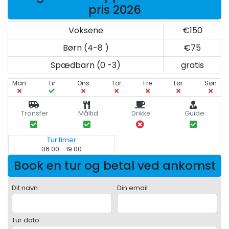
pris 2026
Voksene
€150
Børn (4-8 )
€75
Spædbarn (0 -3)
gratis
Man
Tir
Ons
Tor
Fre
Lør
Søn
Transfer
Måltid
Drikke
Guide
Tur timer
06:00 - 19:00
Book en tur og betal ved ankomst
Dit navn
Din email
Tur dato