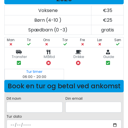
Voksene
€35
Børn (4-10 )
€25
Spædbarn (0 -3)
gratis
Man
Tir
Ons
Tor
Fre
Lør
Søn
Transfer
Måltid
Drikke
Guide
Tur timer
06:00 - 20:00
Book en tur og betal ved ankomst
Dit navn
Din email
Tur dato