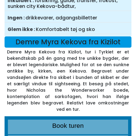
Inkuldert
forsikring, guide, transfer, frokost,
sunken city Kekova-bådtur,
Ingen
drikkevarer, adgangsbilletter
Glem ikke
Komfortabelt tøj og sko
Demre Myra Kekova fra Kizilot
Demre Myra Kekova fra Kizilot, tur i Tyrkiet er et
bekendtskab på én gang med tre unikke bygder, der
er blevet legendariske. Mulighed for at se den sunkne
antikke by, kirken, øen Kekova. Begravet under
vandsøjlen direkte fra skibet i bunden af skibet er der
et særligt vindue til sightseeing. Et besøg på stedet,
hvor Nicholas the Wonderworker boede,
kontemplation af sarkofagen, hvori han ifølge
legenden blev begravet. Relativt lave omkostninger
ved en tur.
Book turen