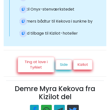
Gå til Onyx-stenværkstedet
2-timers bådtur til Kekova i sunkne by
Vend tilbage til Kizilot-hoteller
Ting at lave i
Side
Kizilot
Tyrkiet
Demre Myra Kekova fra
Kizilot del