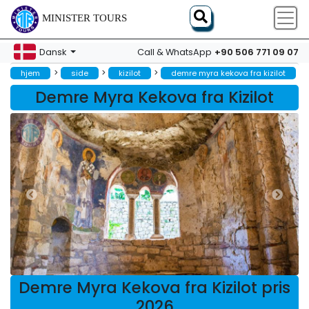
MINISTER TOURS
+90 506 771 09 07
Dansk
Call & WhatsApp
>
>
>
hjem
side
kizilot
demre myra kekova fra kizilot
Demre Myra Kekova fra Kizilot
Demre Myra Kekova fra Kizilot pris
2026