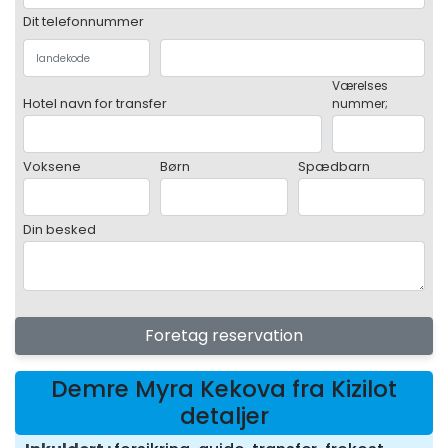
Dit telefonnummer
Værelses
Hotel navn for transfer
nummer;
Voksene
Børn
Spædbarn
Din besked
Foretag reservation
Demre Myra Kekova fra Kizilot
detaljer