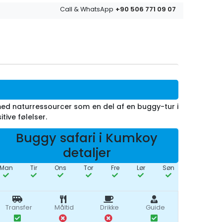
+90 506 771 09 07
Call & WhatsApp
med naturressourcer som en del af en buggy-tur i
ive følelser.
Buggy safari i Kumkoy
detaljer
Man
Tir
Ons
Tor
Fre
Lør
Søn
Transfer
Måltid
Drikke
Guide