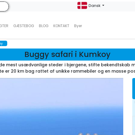
Dansk
UGTER
GÆSTEBOG
BLOG
KONTAKT
Byer
oy
Buggy safari i Kumkoy
 de mest usædvanlige steder i bjergene, stifte bekendtskab 
te er 20 km bag rattet af unikke rammebiler og en masse posit