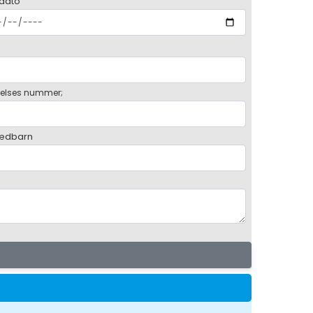
 dato
elses nummer;
ædbarn