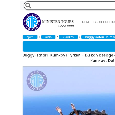
MINISTER TOURS
HJEM
TYRKIET UDFL
since 1999
>
>
>
hjem
side
kumkoy
buggy safari i kumk
Buggy-safari i Kumkoy i Tyrkiet - Du kan besøge
Kumkoy . Det