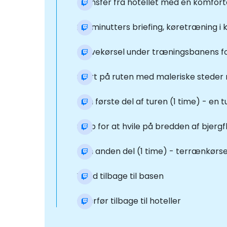
Transfer fra hotellet med en komfort
20-minutters briefing, køretræning i 
Prøvekørsel under træningsbanens for
Start på ruten med maleriske steder 
Den første del af turen (1 time) - e
Stop for at hvile på bredden af bjerg
Den anden del (1 time) - terrænkørsel
Vend tilbage til basen
Overfør tilbage til hoteller