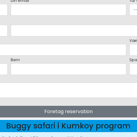
Din email
Tur
Vær
Børn
Sp
Foretag reservation
Buggy safari i Kumkoy program