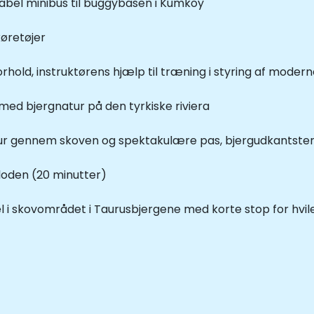
abel minibus til buggybasen i Kumkoy
køretøjer
hold, instruktørens hjælp til træning i styring af mode
med bjergnatur på den tyrkiske riviera
n tur gennem skoven og spektakulære pas, bjergudkantst
floden (20 minutter)
 i skovområdet i Taurusbjergene med korte stop for hvile 