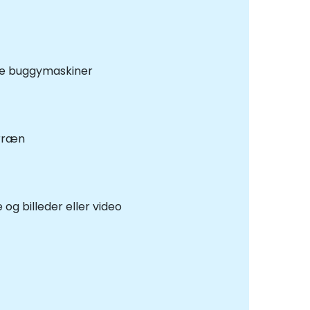
rne buggymaskiner
erræn
og billeder eller video