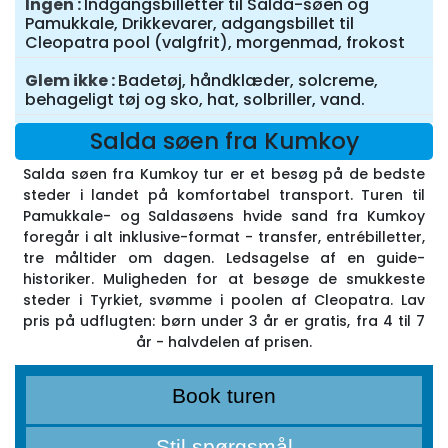
Ingen
Indgangsbilletter til Salda-søen og
Pamukkale, Drikkevarer, adgangsbillet til
Cleopatra pool (valgfrit), morgenmad, frokost
Glem ikke
Badetøj, håndklæder, solcreme,
behageligt tøj og sko, hat, solbriller, vand.
Salda søen fra Kumkoy
Salda søen fra Kumkoy tur er et besøg på de bedste
steder i landet på komfortabel transport. Turen til
Pamukkale- og Saldasøens hvide sand fra Kumkoy
foregår i alt inklusive-format - transfer, entrébilletter,
tre måltider om dagen. Ledsagelse af en guide-
historiker. Muligheden for at besøge de smukkeste
steder i Tyrkiet, svømme i poolen af Cleopatra. Lav
pris på udflugten: børn under 3 år er gratis, fra 4 til 7
år - halvdelen af prisen.
Book turen
Stil spørgsmål