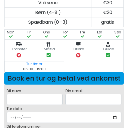
Voksene
€30
Børn (4-8 )
€20
Spædbarn (0 -3)
gratis
Man
Tir
Ons
Tor
Fre
Lør
Søn
Transfer
Måltid
Drikke
Guide
Tur timer
06:30 - 19:00
Book en tur og betal ved ankomst
Dit navn
Din email
Tur dato
Dit telefonnummer