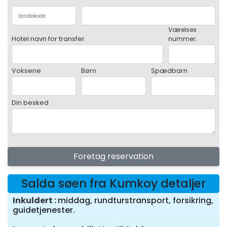
Værelses
Hotel navn for transfer
nummer;
Voksene
Børn
Spædbarn
Din besked
Foretag reservation
Salda søen fra Kumkoy detaljer
Inkuldert
middag, rundturstransport, forsikring,
guidetjenester.