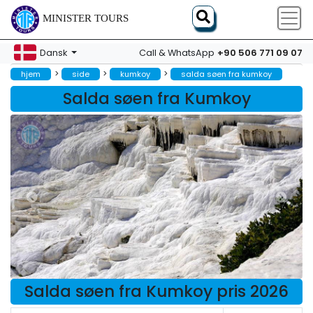
MINISTER TOURS
+90 506 771 09 07
Dansk
Call & WhatsApp
>
>
>
hjem
side
kumkoy
salda søen fra kumkoy
Salda søen fra Kumkoy
Salda søen fra Kumkoy pris 2026