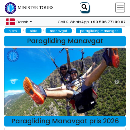
MINISTER TOURS
+90 506 771 09 07
Dansk
Call & WhatsApp
>
>
>
hjem
side
manavgat
paragliding manavgat
Paragliding Manavgat
Paragliding Manavgat pris 2026