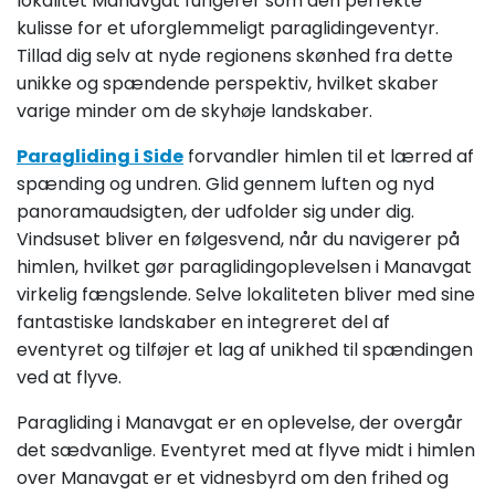
lokalitet Manavgat fungerer som den perfekte
kulisse for et uforglemmeligt paraglidingeventyr.
Tillad dig selv at nyde regionens skønhed fra dette
unikke og spændende perspektiv, hvilket skaber
varige minder om de skyhøje landskaber.
Paragliding i Side
forvandler himlen til et lærred af
spænding og undren. Glid gennem luften og nyd
panoramaudsigten, der udfolder sig under dig.
Vindsuset bliver en følgesvend, når du navigerer på
himlen, hvilket gør paraglidingoplevelsen i Manavgat
virkelig fængslende. Selve lokaliteten bliver med sine
fantastiske landskaber en integreret del af
eventyret og tilføjer et lag af unikhed til spændingen
ved at flyve.
Paragliding i Manavgat er en oplevelse, der overgår
det sædvanlige. Eventyret med at flyve midt i himlen
over Manavgat er et vidnesbyrd om den frihed og