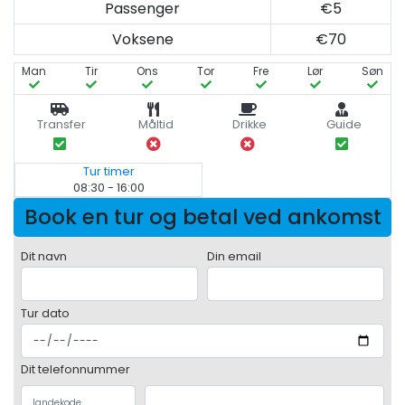
Passenger
€5
Voksene
€70
Man
Tir
Ons
Tor
Fre
Lør
Søn
Transfer
Måltid
Drikke
Guide
Tur timer
08:30 - 16:00
Book en tur og betal ved ankomst
Dit navn
Din email
Tur dato
Dit telefonnummer