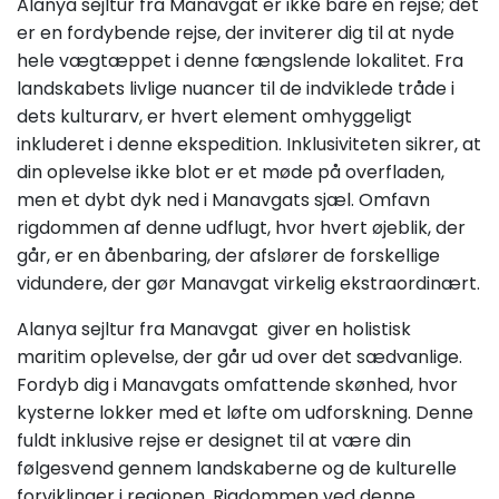
Alanya sejltur fra Manavgat er ikke bare en rejse; det
er en fordybende rejse, der inviterer dig til at nyde
hele vægtæppet i denne fængslende lokalitet. Fra
landskabets livlige nuancer til de indviklede tråde i
dets kulturarv, er hvert element omhyggeligt
inkluderet i denne ekspedition. Inklusiviteten sikrer, at
din oplevelse ikke blot er et møde på overfladen,
men et dybt dyk ned i Manavgats sjæl. Omfavn
rigdommen af denne udflugt, hvor hvert øjeblik, der
går, er en åbenbaring, der afslører de forskellige
vidundere, der gør Manavgat virkelig ekstraordinært.
Alanya sejltur fra Manavgat giver en holistisk
maritim oplevelse, der går ud over det sædvanlige.
Fordyb dig i Manavgats omfattende skønhed, hvor
kysterne lokker med et løfte om udforskning. Denne
fuldt inklusive rejse er designet til at være din
følgesvend gennem landskaberne og de kulturelle
forviklinger i regionen. Rigdommen ved denne