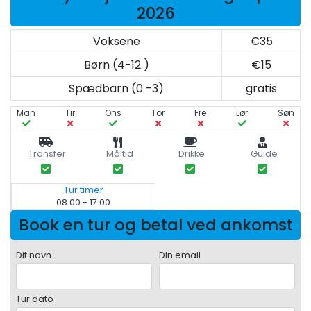
2026
Voksene
€35
Børn (4-12 )
€15
Spædbarn (0 -3)
gratis
Man
Tir
Ons
Tor
Fre
Lør
Søn
Transfer
Måltid
Drikke
Guide
Tur timer
08:00 - 17:00
Book en tur og betal ved ankomst
Dit navn
Din email
Tur dato