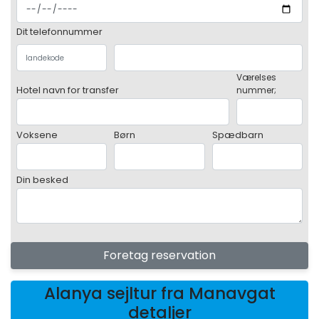
Dit telefonnummer
Værelses
Hotel navn for transfer
nummer;
Voksene
Børn
Spædbarn
Din besked
Foretag reservation
Alanya sejltur fra Manavgat
detaljer