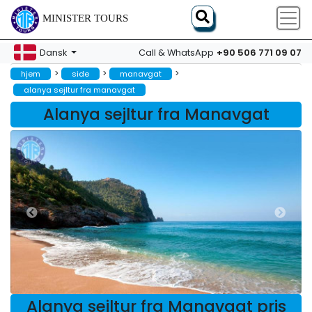
MINISTER TOURS
+90 506 771 09 07
Dansk
Call & WhatsApp
>
>
>
hjem
side
manavgat
alanya sejltur fra manavgat
Alanya sejltur fra Manavgat
Alanya sejltur fra Manavgat pris