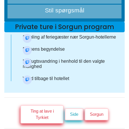
Stil spørgsmål
Private ture i Sorgun program
Samling af feriegæster nær Sorgun-hotellerne
Rejsens begyndelse
Udflugtsvandring i henhold til den valgte
mulighed
Vend tilbage til hotellet
Ting at lave i
Side
Sorgun
Tyrkiet