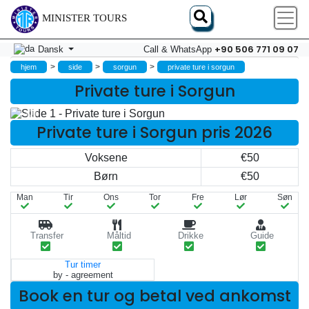
MINISTER TOURS
+90 506 771 09 07
Dansk
Call & WhatsApp
>
>
>
hjem
side
sorgun
private ture i sorgun
Private ture i Sorgun
Private ture i Sorgun pris 2026
Voksene
€50
Børn
€50
Man
Tir
Ons
Tor
Fre
Lør
Søn
Transfer
Måltid
Drikke
Guide
Tur timer
by - agreement
Book en tur og betal ved ankomst