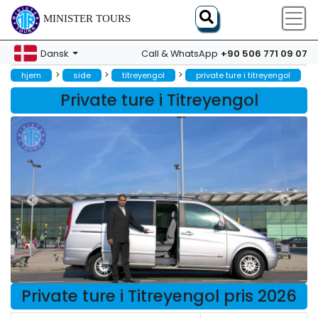
MINISTER TOURS
+90 506 771 09 07
Dansk
Call & WhatsApp
>
>
>
hjem
side
titreyengol
private ture i titreyengol
Private ture i Titreyengol
Private ture i Titreyengol pris 2026