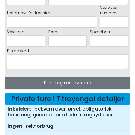
Værelses
Hotel navn for transfer
nummer;
Voksene
Børn
Spædbarn
Din besked
Foretag reservation
Private ture i Titreyengol detaljer
Inkuldert
bekvem overførsel, obligatorisk
forsikring, guide, efter aftale tillægsydelser
Ingen
selvforbrug