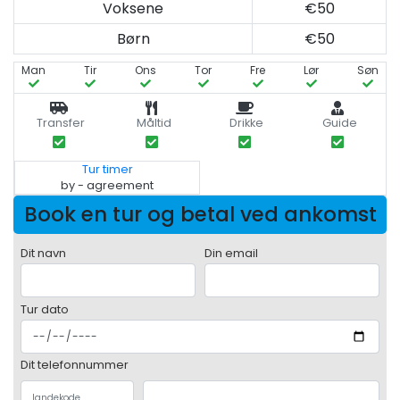
Voksene
€50
Børn
€50
Man
Tir
Ons
Tor
Fre
Lør
Søn
Transfer
Måltid
Drikke
Guide
Tur timer
by - agreement
Book en tur og betal ved ankomst
Dit navn
Din email
Tur dato
Dit telefonnummer