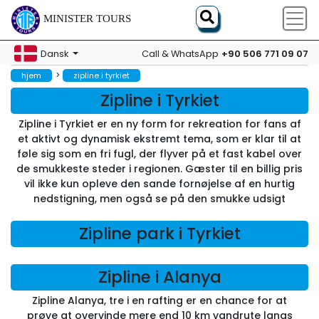
MINISTER TOURS
+90 506 771 09 07
Dansk
Call & WhatsApp
>
hjem
zipline i tyrkiet
Zipline i Tyrkiet
Zipline i Tyrkiet er en ny form for rekreation for fans af
et aktivt og dynamisk ekstremt tema, som er klar til at
føle sig som en fri fugl, der flyver på et fast kabel over
de smukkeste steder i regionen. Gæster til en billig pris
vil ikke kun opleve den sande fornøjelse af en hurtig
nedstigning, men også se på den smukke udsigt
Zipline park i Tyrkiet
Zipline i Alanya
Zipline Alanya, tre i en rafting er en chance for at
prøve at overvinde mere end 10 km vandrute langs