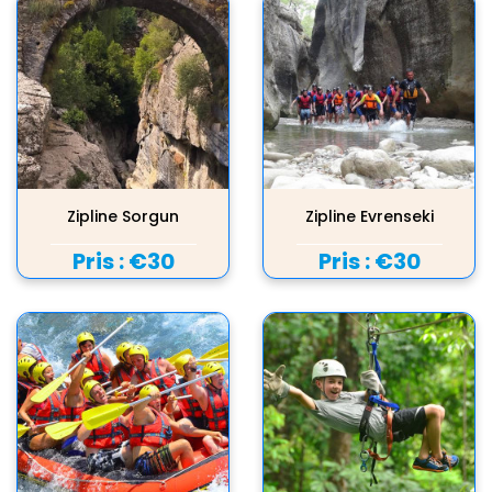
Zipline Sorgun
Zipline Evrenseki
Pris :
€30
Pris :
€30