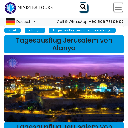
MINISTER TOURS
+90 506 771 09 07
Deutsch
Call & WhatsApp
>
>
start
alanya
tagesausflug jerusalem von alanya
Tagesausflug Jerusalem von
Alanya
Tagesausflug Jerusalem von