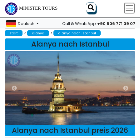
MINISTER TOURS
+90 506 771 09 07
Deutsch
Call & WhatsApp
>
>
start
alanya
alanya nach istanbul
Alanya nach Istanbul
Alanya nach Istanbul preis 2026