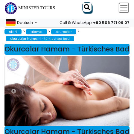
MINISTER TOURS
+90 506 771 09 07
Deutsch
Call & WhatsApp
>
>
>
start
alanya
okurcalar
okurcalar hamam - türkisches bad
Okurcalar Hamam - Türkisches Bad
Okurcalar Hamam - Türkisches Bad