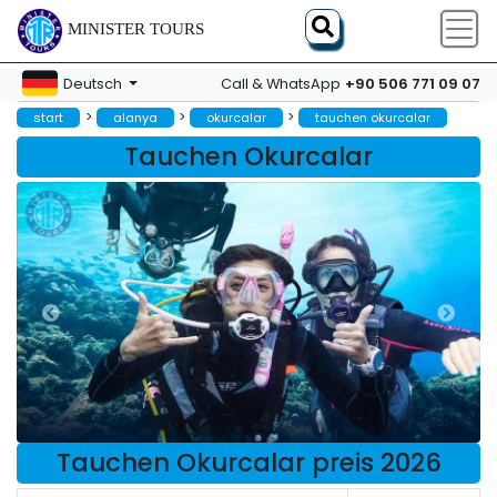
MINISTER TOURS
+90 506 771 09 07
Deutsch
Call & WhatsApp
>
>
>
start
alanya
okurcalar
tauchen okurcalar
Tauchen Okurcalar
Tauchen Okurcalar preis 2026