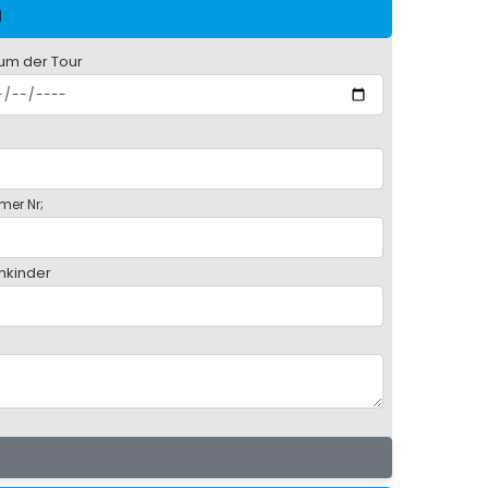
n
um der Tour
mer Nr;
inkinder