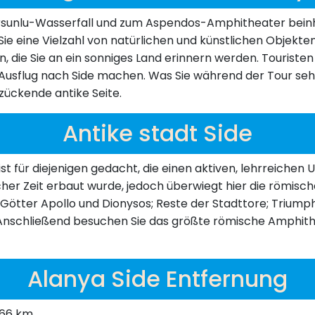
rsunlu-Wasserfall und zum Aspendos-Amphitheater beinh
ie eine Vielzahl von natürlichen und künstlichen Objekte
ie Sie an ein sonniges Land erinnern werden. Touristen
Ausflug nach Side machen. Was Sie während der Tour seh
zückende antike Seite.
Antike stadt Side
e ist für diejenigen gedacht, die einen aktiven, lehrreich
nischer Zeit erbaut wurde, jedoch überwiegt hier die römi
er Götter Apollo und Dionysos; Reste der Stadttore; Triu
 Anschließend besuchen Sie das größte römische Amphithe
Alanya Side Entfernung
 66 km.