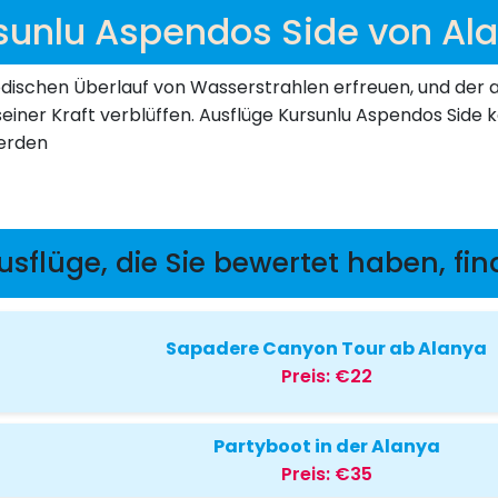
sunlu Aspendos Side von Al
odischen Überlauf von Wasserstrahlen erfreuen, und der 
it seiner Kraft verblüffen. Ausflüge Kursunlu Aspendos Sid
werden
sflüge, die Sie bewertet haben, fin
Sapadere Canyon Tour ab Alanya
Preis:
€22
Partyboot in der Alanya
Preis:
€35