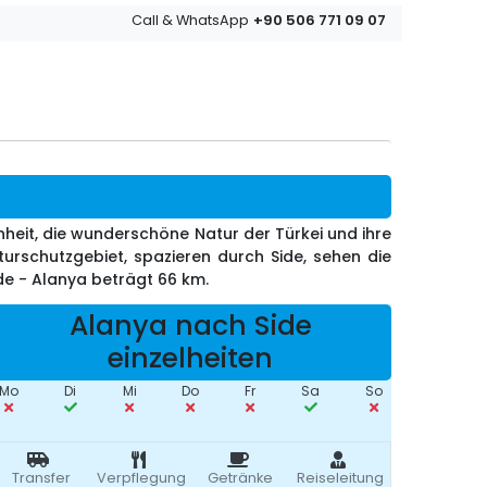
+90 506 771 09 07
Call & WhatsApp
eit, die wunderschöne Natur der Türkei und ihre
turschutzgebiet, spazieren durch Side, sehen die
de - Alanya beträgt 66 km.
Alanya nach Side
einzelheiten
Mo
Di
Mi
Do
Fr
Sa
So
Transfer
Verpflegung
Getränke
Reiseleitung