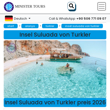
MINISTER TOURS
+90 506 771 09 07
Deutsch
Call & WhatsApp
>
>
>
start
alanya
türkler
insel suluada von turkler
Insel Suluada von Turkler
Insel Suluada von Turkler preis 2026