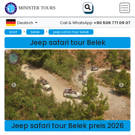
MINISTER TOURS
+90 506 771 09 07
Deutsch
Call & WhatsApp
>
>
start
belek
jeep safari tour belek
Jeep safari tour Belek
Jeep safari tour Belek preis 2026