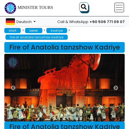
MINISTER TOURS
+90 506 771 09 07
Deutsch
Call & WhatsApp
>
>
>
start
belek
kadriye
fire of anatolia tanzshow kadriye
Fire of Anatolia tanzshow Kadriye
Fire of Anatolia tanzshow Kadriye