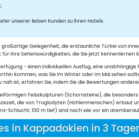
;
fer unserer lieben Kunden zu ihren Hotels.
e großartige Gelegenheit, die erstaunliche Türkei von i
für ihre Sehenswürdigkeiten, die Sie jetzt kennenlernen 
fügung - einen individuellen Ausflug, eine unabhängige Re
orthin kommen, was Sie im Winter oder im Mai sehen sollte
iv nah ist, erfahren Sie, indem Sie die Bewertungen andere
gelförmigen Felsskulpturen (Schornsteine), die besonder
zezeit, die von Troglodyten (Höhlenmenschen) erbaut un
ara-Schlucht, 100 m tief) sind nach wie vor ein atembera
es in Kappadokien in 3 Tage