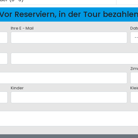
Vor Reserviern, in der Tour bezahle
Ihre E - Mail
Dat
Zim
Kinder
Kle