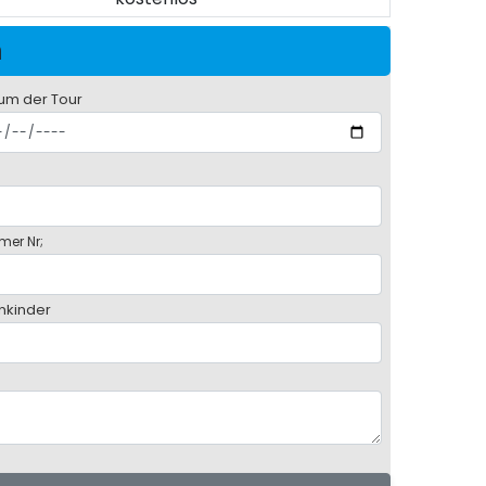
n
um der Tour
mer Nr;
inkinder