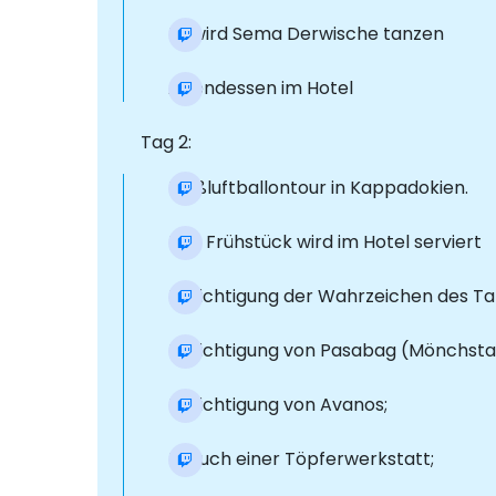
Es wird Sema Derwische tanzen
Abendessen im Hotel
Tag 2:
Heißluftballontour in Kappadokien.
Das Frühstück wird im Hotel serviert
Besichtigung der Wahrzeichen des Tal
Besichtigung von Pasabag (Mönchstal
Besichtigung von Avanos;
Besuch einer Töpferwerkstatt;