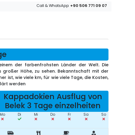
+90 506 771 09 07
Call & WhatsApp
ge
einem der farbenfrohsten Länder der Welt. Die
 großer Höhe, zu sehen. Bekanntschaft mit der
r ist, wie viele km, für wie viele Tage, die Kosten,
klärt werden
Kappadokien Ausflug von
Belek 3 Tage einzelheiten
Mo
Di
Mi
Do
Fr
Sa
So