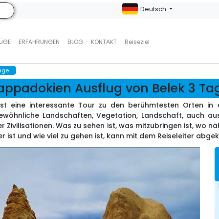
Deutsch
LÜGE
ERFAHRUNGEN
BLOG
KONTAKT
Reiseziel
age
appadokien Ausflug von Belek 3 Ta
st eine interessante Tour zu den berühmtesten Orten in 
öhnliche Landschaften, Vegetation, Landschaft, auch aus
r Zivilisationen. Was zu sehen ist, was mitzubringen ist, wo nähe
r ist und wie viel zu gehen ist, kann mit dem Reiseleiter abge