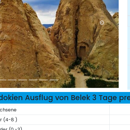
okien Ausflug von Belek 3 Tage pre
chsene
r (4-8 )
nder (0 -3)