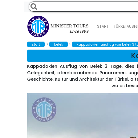
MINISTER TOURS
START
TÜRKEI AUSF
since 1999
>
>
start
belek
kappadokien ausflug von belek 3 t
K
Kappadokien Ausflug von Belek 3 Tage, dies i
Gelegenheit, atemberaubende Panoramen, ungew
Geschichte, Kultur und Architektur der Türkei, alte
wo es besse