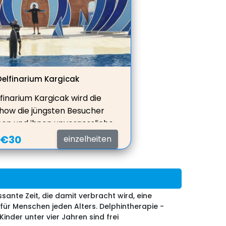
Urlaubs in der Türkei beeindruckende
Fotos zu machen.
Delfinarium Kargicak
finarium Kargicak wird die
show die jüngsten Besucher
en und ihnen unvergessliche
en im Delfinpark Sealanya
:
€30
einzelheiten
ren. Die Meeressäuger im
ark werden im Rhythmus der
en und beeindruckende Tricks
n oder Reifen vorführen. Nach
ssante Zeit, die damit verbracht wird, eine
 Vorstellung haben Sie die
für Menschen jeden Alters. Delphintherapie -
it, während Ihres Urlaubs in
nder unter vier Jahren sind frei
i einige beeindruckende Fotos