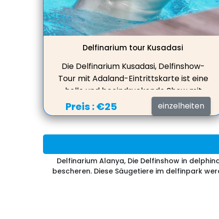
Delfinarium tour Kusadasi
Die Delfinarium Kusadasi, Delfinshow-
Tour mit Adaland-Eintrittskarte ist eine
helle und beeindruckende Show mit
Delfinen im Park und Pelzrobben, die
Preis :
€25
einzelheiten
Tricks zeigen, singen und wunderschöne
Bilder zeichnen können.
Delfinarium Alanya, Die Delfinshow in delphi
bescheren. Diese Säugetiere im delfinpark werd