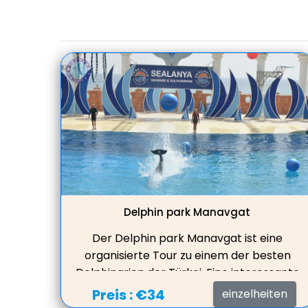
Delphin park Manavgat
Der Delphin park Manavgat ist eine
organisierte Tour zu einem der besten
Delphinarien der Türkei. Eine interessante
Zeit, die damit verbracht wird, eine
Preis :
€34
einzelheiten
faszinierende Darbietung von Delphinen