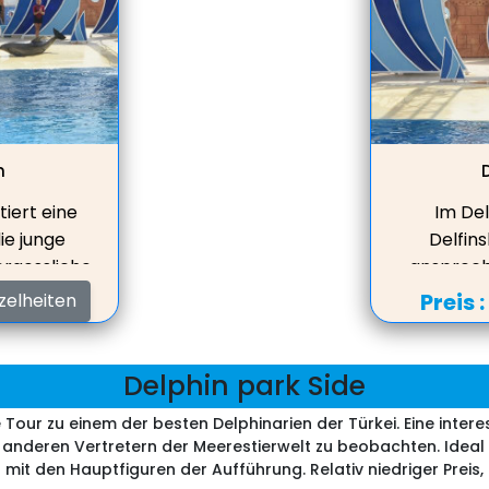
während Ihres Urlaubs in der Türkei einige
großartige Fotos zu machen.
m
iert eine
Im Del
ie junge
Delfin
rgessliche
ansprech
lfinpark
Emotion
Preis 
zelheiten
ligenten
besche
tanzen und
Delfinp
ällen oder
Musik tanz
Delphin park Side
orstellung
mit Bälle
e Tour zu einem der besten Delphinarien der Türkei. Eine intere
hrend Ihres
dieser
anderen Vertretern der Meerestierwelt zu beobachten. Ideal 
ge Fotos zu
Gelegenhe
 den Hauptfiguren der Aufführung. Relativ niedriger Preis, Ki
der Türke