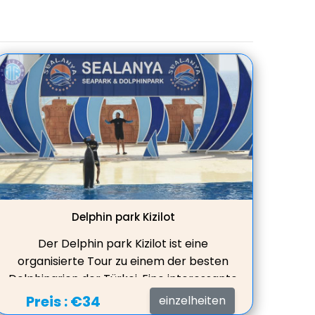
zu machen.
Delphin park Kizilot
Der Delphin park Kizilot ist eine
organisierte Tour zu einem der besten
Delphinarien der Türkei. Eine interessante
Zeit, die damit verbracht wird, eine
Preis :
€34
einzelheiten
faszinierende Darbietung von Delphinen