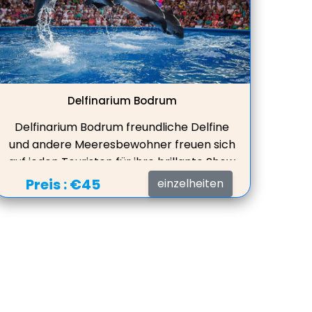
Delfinarium Bodrum
Delfinarium Bodrum freundliche Delfine
und andere Meeresbewohner freuen sich
auf jeden Touristen für ihre brillante Show
im Delfinpark, um die Herzen jedes
Preis :
€45
einzelheiten
Gastes zu erobern.