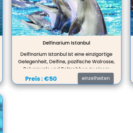
Delfinarium Istanbul
Delfinarium Istanbul ist eine einzigartige
Gelegenheit, Delfine, pazifische Walrosse,
Belugawale und Pelzrobben zu einem
sehr günstigen Preis mit Hilfe einer Show
Preis :
€50
einzelheiten
im Delfinpark aus nächster Nähe zu
erleben, Eintrittskarten im Preis
inbegriffen