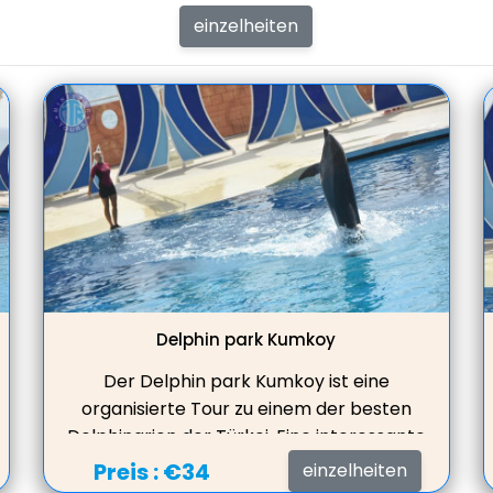
einzelheiten
Delphin park Kumkoy
Der Delphin park Kumkoy ist eine
organisierte Tour zu einem der besten
Delphinarien der Türkei. Eine interessante
Zeit, die damit verbracht wird, eine
Preis :
€34
einzelheiten
faszinierende Darbietung von Delphinen