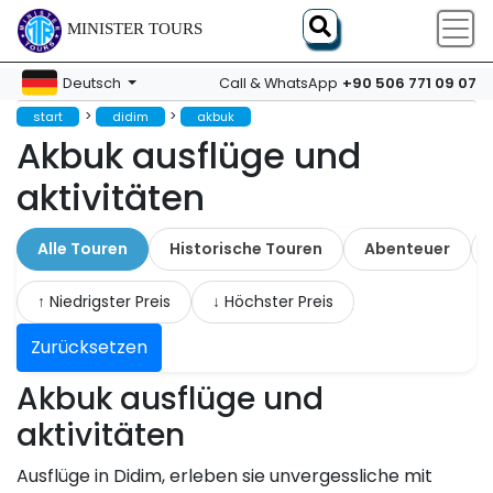
MINISTER TOURS
+90 506 771 09 07
Deutsch
Call & WhatsApp
>
>
start
didim
akbuk
Akbuk ausflüge und
aktivitäten
Alle Touren
Historische Touren
Abenteuer
↑ Niedrigster Preis
↓ Höchster Preis
Zurücksetzen
Akbuk ausflüge und
aktivitäten
Ausflüge in Didim, erleben sie unvergessliche mit