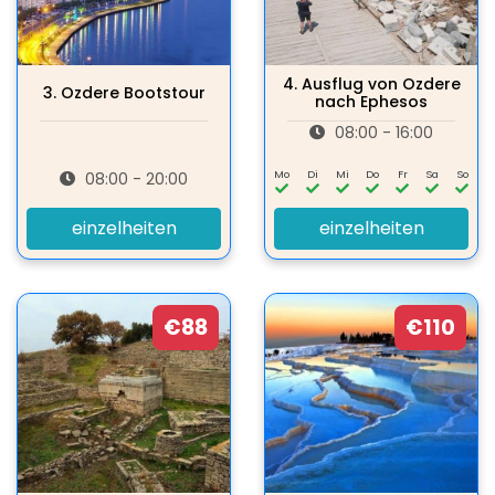
4.
Ausflug von Ozdere
3.
Ozdere Bootstour
nach Ephesos
08:00 - 16:00
Mo
Di
Mi
Do
Fr
Sa
So
08:00 - 20:00
einzelheiten
einzelheiten
€88
€110