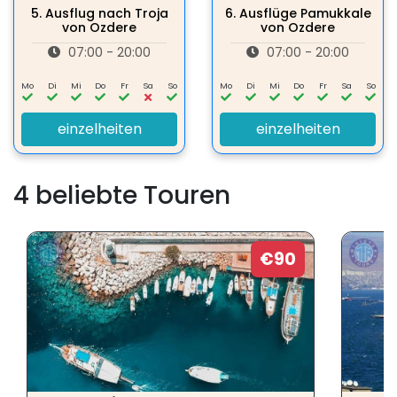
5.
Ausflug nach Troja
6.
Ausflüge Pamukkale
von Ozdere
von Ozdere
07:00 - 20:00
07:00 - 20:00
Mo
Di
Mi
Do
Fr
Sa
So
Mo
Di
Mi
Do
Fr
Sa
So
einzelheiten
einzelheiten
4 beliebte Touren
€90