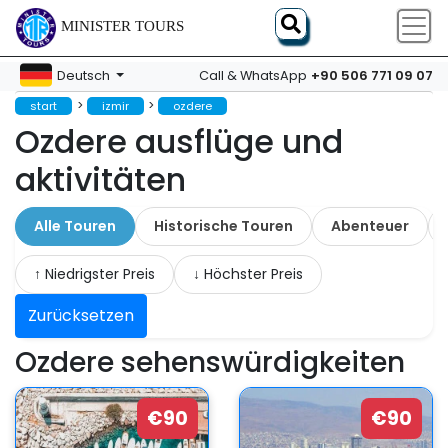
MINISTER TOURS
+90 506 771 09 07
Deutsch
Call & WhatsApp
>
>
start
izmir
ozdere
Ozdere ausflüge und
aktivitäten
Alle Touren
Historische Touren
Abenteuer
↑ Niedrigster Preis
↓ Höchster Preis
Zurücksetzen
Ozdere sehenswürdigkeiten
€90
€90