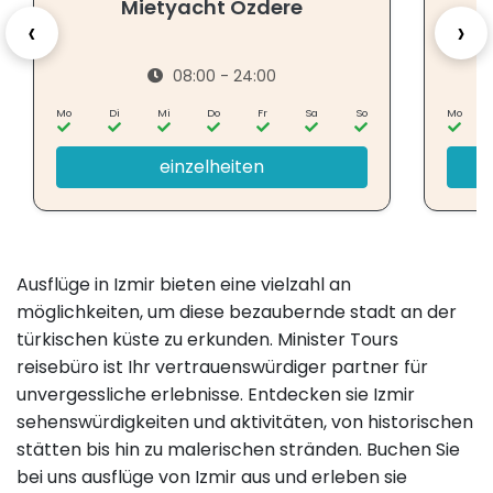
Mietyacht Ozdere
P
‹
›
08:00 - 24:00
Mo
Di
Mi
Do
Fr
Sa
So
Mo
einzelheiten
Ausflüge in Izmir bieten eine vielzahl an
möglichkeiten, um diese bezaubernde stadt an der
türkischen küste zu erkunden. Minister Tours
reisebüro ist Ihr vertrauenswürdiger partner für
unvergessliche erlebnisse. Entdecken sie Izmir
sehenswürdigkeiten und aktivitäten, von historischen
stätten bis hin zu malerischen stränden. Buchen Sie
bei uns ausflüge von Izmir aus und erleben sie