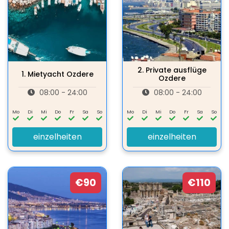
2.
Private ausflüge
1.
Mietyacht Ozdere
Ozdere
08:00 - 24:00
08:00 - 24:00
Mo
Di
Mi
Do
Fr
Sa
So
Mo
Di
Mi
Do
Fr
Sa
So
einzelheiten
einzelheiten
€90
€110