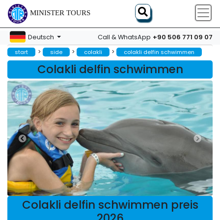
MINISTER TOURS
+90 506 771 09 07
Deutsch
Call & WhatsApp
>
>
>
start
side
colakli
colakli delfin schwimmen
Colakli delfin schwimmen
Colakli delfin schwimmen preis
2026