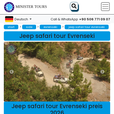
MINISTER TOURS
+90 506 771 09 07
Deutsch
Call & WhatsApp
>
>
>
start
side
evrenseki
jeep safari tour evrenseki
Jeep safari tour Evrenseki
Jeep safari tour Evrenseki preis
2026