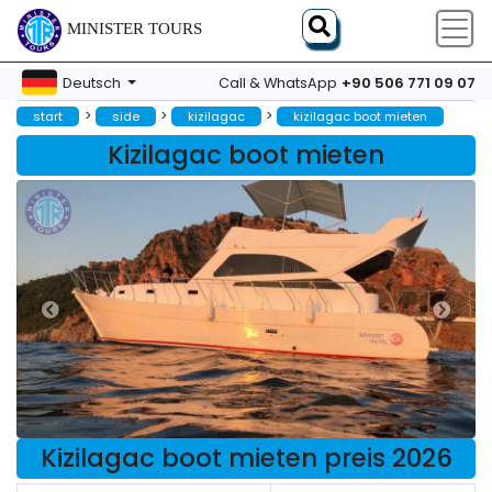
MINISTER TOURS
+90 506 771 09 07
Deutsch
Call & WhatsApp
>
>
>
start
side
kizilagac
kizilagac boot mieten
Kizilagac boot mieten
Kizilagac boot mieten preis 2026