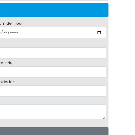
n
um der Tour
mer Nr;
inkinder