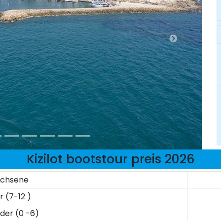
Kizilot bootstour preis 2026
achsene
r (7-12 )
nder (0 -6)