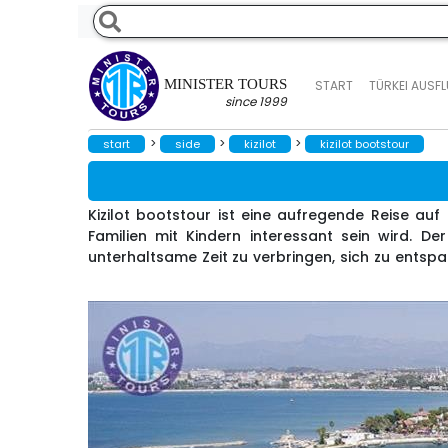
MINISTER TOURS
START
TÜRKEI AUSF
since 1999
>
>
>
start
side
kizilot
kizilot bootstour
Kizilot bootstour ist eine aufregende Reise au
Familien mit Kindern interessant sein wird. De
unterhaltsame Zeit zu verbringen, sich zu ents