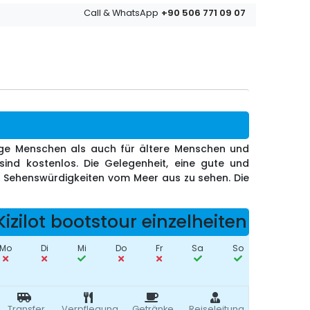
+90 506 771 09 07
Call & WhatsApp
junge Menschen als auch für ältere Menschen und
 sind kostenlos. Die Gelegenheit, eine gute und
e Sehenswürdigkeiten vom Meer aus zu sehen. Die
Kizilot bootstour einzelheiten
Mo
Di
Mi
Do
Fr
Sa
So
Transfer
Verpflegung
Getränke
Reiseleitung