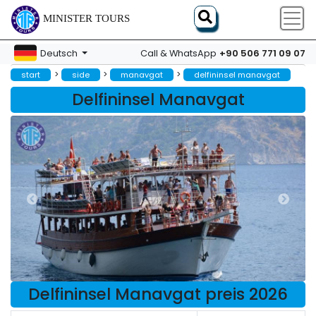
MINISTER TOURS
+90 506 771 09 07
Deutsch
Call & WhatsApp
>
>
>
start
side
manavgat
delfininsel manavgat
Delfininsel Manavgat
Delfininsel Manavgat preis 2026