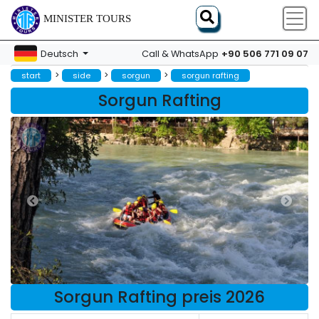
MINISTER TOURS
+90 506 771 09 07
Deutsch
Call & WhatsApp
>
>
>
start
side
sorgun
sorgun rafting
Sorgun Rafting
Sorgun Rafting preis 2026