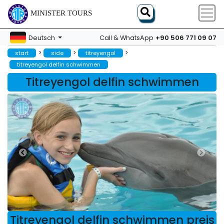
MINISTER TOURS
+90 506 771 09 07
Deutsch
Call & WhatsApp
>
>
>
start
side
titreyengol
titreyengol delfin schwimmen
Titreyengol delfin schwimmen
Titreyengol delfin schwimmen preis