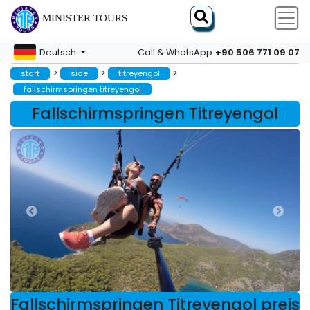
MINISTER TOURS
+90 506 771 09 07
Deutsch
Call & WhatsApp
>
>
>
start
side
titreyengol
fallschirmspringen titreyengol
Fallschirmspringen Titreyengol
Fallschirmspringen Titreyengol preis