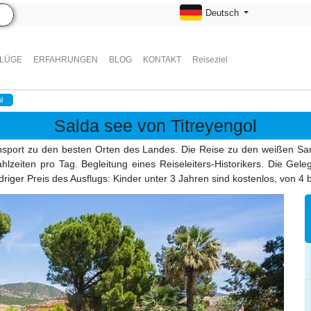
Deutsch
FLÜGE
ERFAHRUNGEN
BLOG
KONTAKT
Reiseziel
l
Salda see von Titreyengol
ansport zu den besten Orten des Landes. Die Reise zu den weißen Sa
 Mahlzeiten pro Tag. Begleitung eines Reiseleiters-Historikers. Die G
iger Preis des Ausflugs: Kinder unter 3 Jahren sind kostenlos, von 4 bi