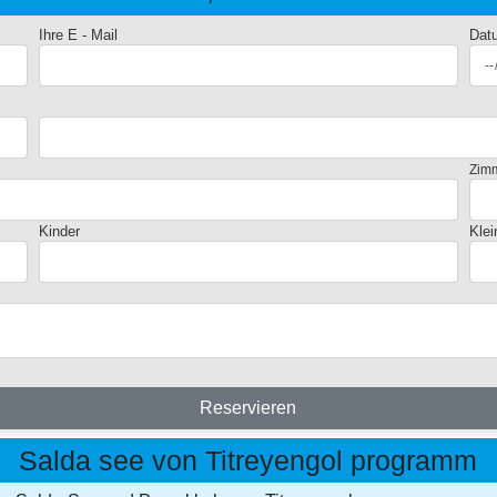
Ihre E - Mail
Dat
Zimm
Kinder
Klei
Reservieren
Salda see von Titreyengol programm