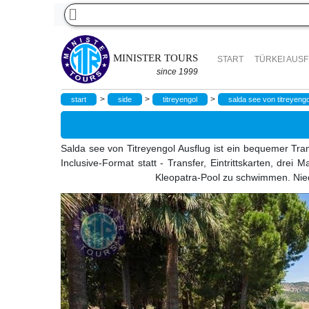
MINISTER TOURS
START
TÜRKEI AUS
since 1999
>
>
>
start
side
titreyengol
salda see von titreyengo
Salda see von Titreyengol Ausflug ist ein bequemer Tr
Inclusive-Format statt - Transfer, Eintrittskarten, drei
Kleopatra-Pool zu schwimmen. Niedr