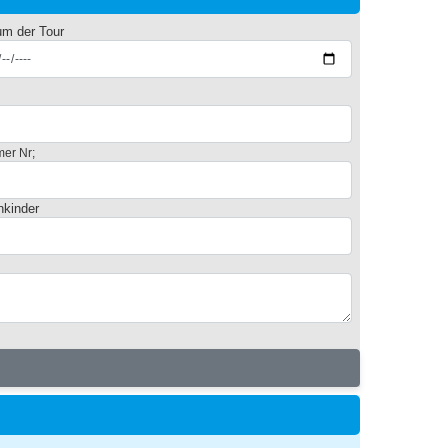
um der Tour
er Nr;
nkinder