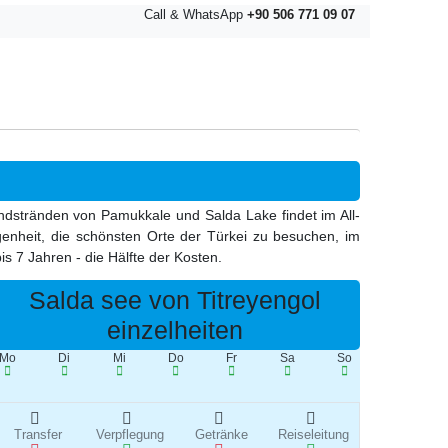
Call & WhatsApp
+90 506 771 09 07
ndstränden von Pamukkale und Salda Lake findet im All-
elegenheit, die schönsten Orte der Türkei zu besuchen, im
s 7 Jahren - die Hälfte der Kosten.
Salda see von Titreyengol
einzelheiten
Mo
Di
Mi
Do
Fr
Sa
So
Transfer
Verpflegung
Getränke
Reiseleitung