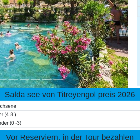
Salda see von Titreyengol preis 2026
chsene
r (4-8 )
nder (0 -3)
Vor Reserviern, in der Tour bezahlen