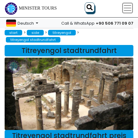
MINISTER TOURS
+90 506 771 09 07
Deutsch
Call & WhatsApp
>
>
>
start
side
titreyengol
titreyengol stadtrundfahrt
Titreyengol stadtrundfahrt
Titreyengol stadtrundfahrt preis