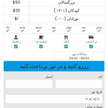
بزرگسالان
$50
کودکان (۱-۱۲ )
$25
نوزادان (۰ -۰)
$1
دوش
سه‌
چهار
پنج
جمعه
شنبه
یک
ترانسفر
ناهار
نوشیدنی
راهنما
ساعات تور
08:00 - 24:00
رزرو کنید و در تور پرداخت کنید
نام
ایمیل
تاریخ تور
شماره تماس