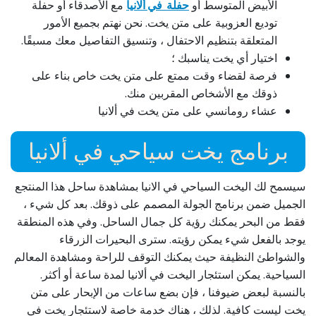
الأبيض المتوسط أو
حفلة في ألانيا
مع الأصدقاء أو حفلة
توديع العزوبية على متن يخت. نحن نهتم بجميع الأمور
المتعلقة بتنظيم الاحتفال ، وتنسيق التفاصيل معك مسبقًا.
اختيار أي يخت يناسبك ؛
فرصة لقضاء وقت ممتع على متن يخت خاص بناء على
ذوقك مع الأشخاص المقربين منك.
عشاء رومانسي على متن يخت في ألانيا
برنامج يخت سياحي في ألانيا
سيسمح لك اليخت السياحي في الانيا بمشاهدة ساحل هذا المنتجع
الجميل ضمن برنامج الجولة المصمم على ذوقك. بعد كل شيء ،
فقط من البحر يمكنك رؤية كل جمال الساحل. وفي هذه المنطقة
يوجد بالفعل شيء يمكن رؤيته. سترى البحيرات الزرقاء
والشواطئ النظيفة حيث يمكنك التوقف للراحة ومشاهدة المعالم
السياحية. يمكن استئجار اليخت في ألانيا لمدة ساعة أو أكثر.
بالنسبة لبعض ضيوفنا ، فإن بضع ساعات من الإبحار على متن
يخت ليست كافية. لذلك ، هناك خدمة خاصة لاستئجار يخت في