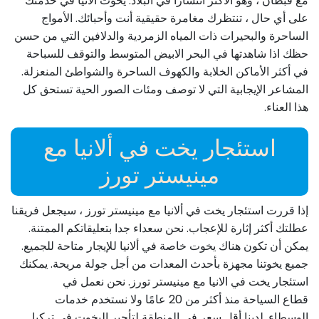
مع قبطان ، وهو الأكثر انتشارا في البلاد. يخوت ألانيا في خدمتك
على أي حال ، تنتظرك مغامرة حقيقية أنت وأحبائك. الأمواج
الساحرة والبحيرات ذات المياه الزمردية والدلافين التي من حسن
حظك اذا شاهدتها في البحر الابيض المتوسط والتوقف للسباحة
في أكثر الأماكن الخلابة والكهوف الساحرة والشواطئ المنعزلة.
المشاعر الإيجابية التي لا توصف ومئات الصور الحية تستحق كل
هذا العناء.
استئجار يخت في ألانيا مع
مينيستر تورز
إذا قررت استئجار يخت في ألانيا مع مينيستر تورز ، سيجعل فريقنا
عطلتك أكثر إثارة للإعجاب. نحن سعداء جدا بتعليقاتكم الممتنة.
يمكن أن تكون هناك يخوت خاصة في ألانيا للإيجار متاحة للجميع.
جميع يخوتنا مجهزة بأحدث المعدات من أجل جولة مريحة. يمكنك
استئجار يخت في الانيا مع مينيستر تورز. نحن نعمل في
قطاع السياحة منذ أكثر من 20 عامًا ولا نستخدم خدمات
الوسطاء. لدينا أقل سعر في المنطقة لتأجير اليخوت في تركيا.