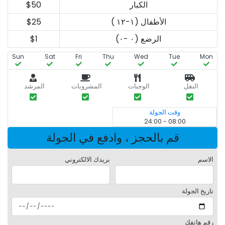
الكبار
$50
الأطفال (١-١٢ )
$25
الرضع (٠ -٠)
$1
Sun
Sat
Fri
Thu
Wed
Tue
Mon
النقل
الوجبات
المشروبات
المرشد
وقت الجولة
08:00 - 24:00
قم بالحجز ، وادفع في الجولة
الاسم
بريدك الالكتروني
تاريخ الجولة
رقم هاتفك