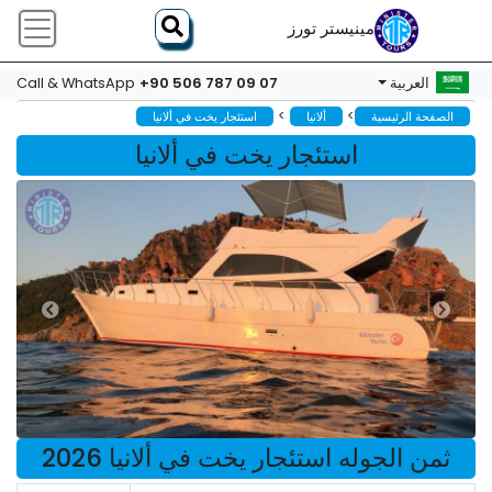
مينيستر تورز
+90 506 787 09 07
العربية
Call & WhatsApp
>
>
الصفحة الرئيسية
ألانيا
استئجار يخت في ألانيا
استئجار يخت في ألانيا
ثمن الجوله استئجار يخت في ألانيا 2026