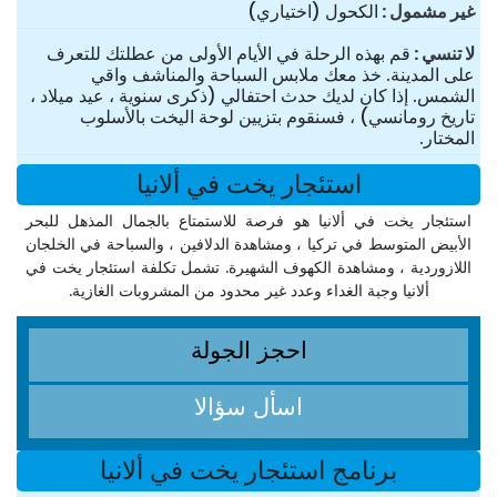
غير مشمول
الكحول (اختياري)
لا تنسي
قم بهذه الرحلة في الأيام الأولى من عطلتك للتعرف
على المدينة. خذ معك ملابس السباحة والمناشف واقي
الشمس. إذا كان لديك حدث احتفالي (ذكرى سنوية ، عيد ميلاد ،
تاريخ رومانسي) ، فسنقوم بتزيين لوحة اليخت بالأسلوب
المختار.
استئجار يخت في ألانيا
استئجار يخت في ألانيا هو فرصة للاستمتاع بالجمال المذهل للبحر
الأبيض المتوسط في تركيا ، ومشاهدة الدلافين ، والسباحة في الخلجان
اللازوردية ، ومشاهدة الكهوف الشهيرة. تشمل تكلفة استئجار يخت في
ألانيا وجبة الغداء وعدد غير محدود من المشروبات الغازية.
احجز الجولة
اسأل سؤالا
برنامج استئجار يخت في ألانيا