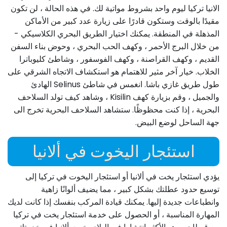
الانيا تركيا ليوم واحد بشروط مواتية لك. في هذه الحالة ، لن تكون
مقيدًا بالوقت وستكون قادرًا على زيارة عدد كبير من الأماكن
المذهلة في المنطقة. يمكنك اختيار الطريق البحري الكلاسيكي -
من خلال البرج الأحمر ، وكهف الحب البحري ، وحوض بناء السفن
القديم ، وكهف القراصنة ، وكهف الفوسفور ، وشاطئ كليوباترا
الخلاب. خيار آخر مثير للاهتمام هو استكشاف الاتجاه الشرقي على
طول طريق غازي باشا. انغمس في شاطئ Selinus الهادئ
والجميل ، وقم بزيارة كهف Kisilin ، وشاهد كيف تولد السلاحف
البحرية ، إذا كنت محظوظًا. ستشاهد السلاحف البحرية تخرج الى
جهة الساحل لوضع البيض.
استئجار اليخوت في ألانيا
يؤدي استئجار يخت في ألانيا أو استئجار اليخوت في تركيا إلى
توسيع حدود عطلتك بشكل كبير ، مما يضيف ألوانًا زاهية
وانطباعات جديدة إليها. يمكنك قيادة المركب بنفسك إذا كانت لديك
المهارة المناسبة ، أو الحصول على خدمة استئجار يخت في تركيا