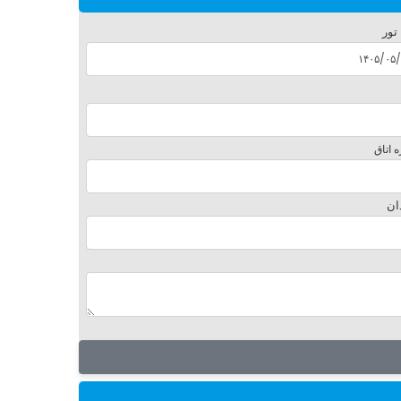
 تور
 اتاق
ان