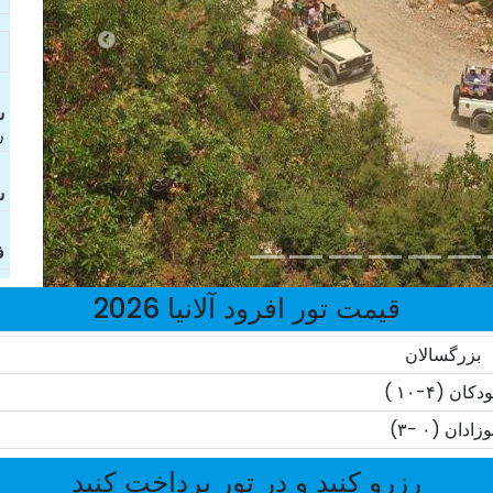
ش
ر
ش
ف
قیمت تور افرود آلانیا 2026
بزرگسالان
دکان (۴-۱۰ )
وزادان (۰ -۳)
رزرو کنید و در تور پرداخت کنید