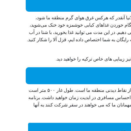
 فکرش می افتد رودخانه دیم (Dimçay) است. تور افرود جنگل آلانیا آنقدر که هرکس غرق هوای گرم منطقه ما شود،
هنگام خوردن غذاهای کبابی خوشمزه خود خنک می‌شوید،
یم. در این مدت می توانید غذا بخورید، با شنا در آب
یگان به شما اختصاص داده ایم، قزل آلا را شکار کنید.
نیز زیبایی های خاص ترکیه را خواهید دید.
پس از استراحت در رودخانه دیم، سافاری جیپ آلانیا مسیری را به سمت غار دیم که در میان کوه‌ها پنهان شده است، یکی دیگر از نقاط دیدنی منطقه ما است. طول غار ۵۰۰ متر است
زرگ تشکیل شده است. با قدم زدن در اینجا احساس مسافری در ابدیت زمان خواهید داشت. برنامه
همانان ما که می خواهند در سفر شرکت کنند به آنها