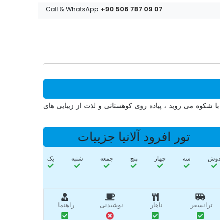
+90 506 787 09 07
Call & WhatsApp
 شکوه می روید ، پیاده روی کوهستانی و لذت از زیبایی های
تور افرود آلانیا جزییات
وش
سه‌
چهار
پنج
جمعه
شنبه
یک
ترانسفر
ناهار
نوشیدنی
راهنما