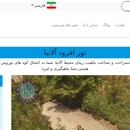
فارسی
نظرات
وبلاگ
تماس با ما
شهر های توریستی
تور افرود آلانیا
ستراحت و شناخت ماهیت زیبای محیط آلانیا. شما به اعماق کوه های توروس با
هستی،شنا،ماهیگیری و غیره
د