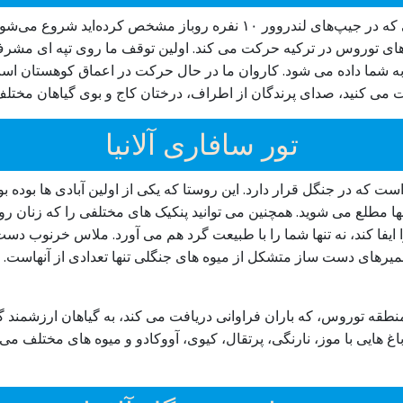
جیپ سافاری آلانیا ترکیه ما با یک کانورتیبل از آدرس‌هایی که در جیپ‌های لند
ی توروس در ترکیه حرکت می کند. اولین توقف ما روی تپه ای مشرف به
 به شما داده می شود. کاروان ما در حال حرکت در اعماق کوهستان است
ت می کنید، صدای پرندگان از اطراف، درختان کاج و بوی گیاهان مختل
تور سافاری آلانیا
ت که در جنگل قرار دارد. این روستا که یکی از اولین آبادی ها بوده بو
 آنها مطلع می شوید. همچنین می توانید پنکیک های مختلفی را که زنان
فا کند، نه تنها شما را با طبیعت گرد هم می آورد. ملاس خرنوب دست 
های دست ساز متشکل از میوه های جنگلی تنها تعدادی از آنهاست. باز
 منطقه توروس، که باران فراوانی دریافت می کند، به گیاهان ارزشمند
غ هایی با موز، نارنگی، پرتقال، کیوی، آووکادو و میوه های مختلف می ب