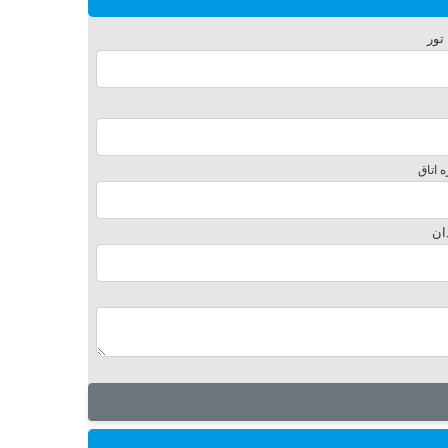
 تور
 اتاق
ان