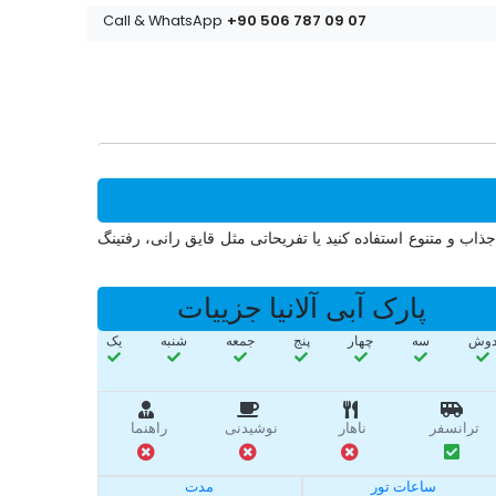
+90 506 787 09 07
Call & WhatsApp
 وجود دارد.شما میتوانید از سرسره های جذاب و متنوع استفاده کنید یا تفریحاتی مثل قایق رانی، رفتینگ
پارک آبی آلانیا جزییات
وش
سه‌
چهار
پنج
جمعه
شنبه
یک
ترانسفر
ناهار
نوشیدنی
راهنما
ساعات تور
مدت