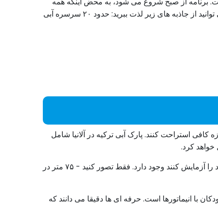
ت. برنامه از صبح شروع می شود، به محض اینکه همه
گردشگران جمع شوند. با ورود ماشین به پارک آبی حدود ۵ ساعت وقت آزاد در اختیار شما قرار می گیرد. در این مدت زمان، می توانید از جاذبه های زیر لذت ببرید: حدود ۲۰ سرسره آبی
ه کافی استراحت کنند. پارک آبی ترکیه در آلانیا شامل
خواهد کرد.
واقعیت جالب: در قلمرو پارک آبی آلانیا یک بانجی منحصر به فرد ۷۵ متری برای کسانی که از ارتفاع نمی ترسند و می خواهند خود را آزمایش کنند وجود دارد. فقط تصور کنید - ۷۵ متر در
کان با انیماتورها است. حرفه ای ها دقیقا می دانند که