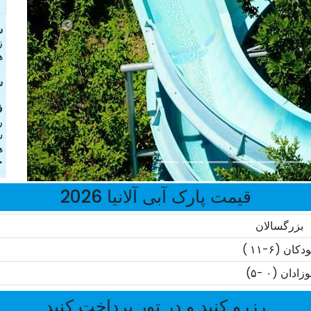
ش
ز
ه
ش
ف
ر
ش
ه
خ
قیمت پارک آبی آلانیا 2026
بزرگسالان
دکان (۶-۱۱ )
وزادان (۰ -۵)
رزرو کنید و در تور پرداخت کنید