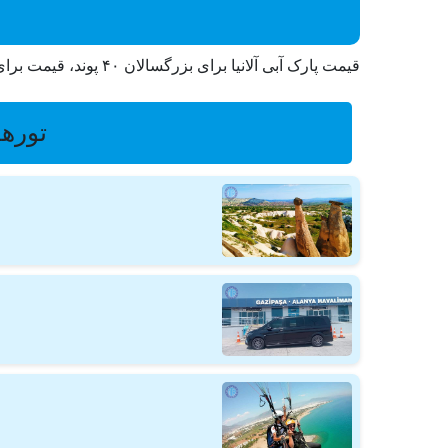
قیمت پارک آبی آلانیا برای بزرگسالان ۴۰ پوند، قیمت برای کودکان (۴-۱۱) ۳۰ پوند، نوزادان رایگان است. توجه: در قیمت شامل ترانسفر رایگان، ناهار، نوشیدنی، بلیط ورودی می باشد
تورها