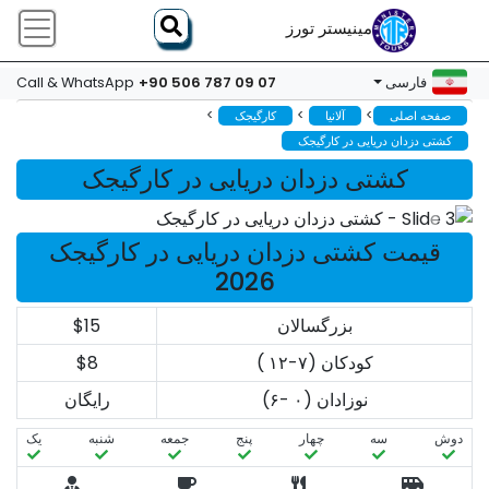
مینیستر تورز
+90 506 787 09 07
فارسی
Call & WhatsApp
>
>
>
صفحه اصلی
آلانیا
کارگیجک
کشتی دزدان دریایی در کارگیجک
کشتی دزدان دریایی در کارگیجک
قیمت کشتی دزدان دریایی در کارگیجک
2026
بزرگسالان
$15
کودکان (۷-۱۲ )
$8
نوزادان (۰ -۶)
رایگان
دوش
سه‌
چهار
پنج
جمعه
شنبه
یک