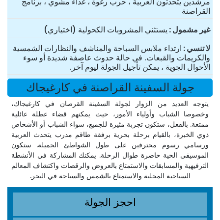
مرشدين يتحدثون العربية ، حرب رغوة ، غداء مشوي ، برنامج
القراصنة
غير مشمول
يستثني المشروبات الكحولية (اختياري)
لا تنسي
ارتداء ملابس السباحة والمناشف والنظارات الشمسية
والكريمات والقبعات. في حالة حدوث عاصفة شديدة أو سوء
الأحوال الجوية ، يمكن تأجيل الجولة ليوم آخر.
جولة السفينة القراصنة في كارغيجاك
يتوجه العديد من الزوار لجولة السفينة القرصان في كارغيجاك،
وخصوصا الشباب وأولياء الأمور، حيث يمكنهم قضاء عطلة عائلية
ممتعة. بالفعل، ستكون تجربة مثيرة للجميع، سواء الشباب أو الأشخاص
ذوي الخبرة، بالقيام برحلة بحرية برفقة طاقم مدرب يتحدث العربية
ورسامي رسوم محترفين على طول الشواطئ الجميلة. ستكون
الموسيقى الحية حاضرة طوال الرحلة. يمكنك المشاركة في الأنشطة
الترفيهية والمسابقات والاستمتاع بالعروض والرقصات واكتشاف المعالم
السياحية المحلية والاستمتاع بالشمس والسباحة في البحر.
احجز الجولة