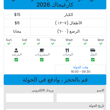
كارغيجاك 2026
الكبار
$15
الأطفال (٧-١٢ )
$8
الرضع (٠ -٦)
مجانا
Sun
Sat
Fri
Thu
Wed
Tue
Mon
النقل
الوجبات
المشروبات
المرشد
وقت الجولة
09:30 - 16:00
قم بالحجز ، وادفع في الجولة
الاسم
بريدك الالكتروني
تاريخ الجولة