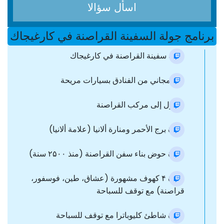
اسأل سؤالا
برنامج جولة السفينة القراصنة في كارغيجاك
جولة سفينة القراصنة في كارغيجاك
نقل مجاني من الفنادق بسيارات مريحة
وصول إلى مركب القراصنة
زيارة برج الأحمر ومنارة ألانيا (علامة ألانيا)
زيارة حوض بناء سفن القراصنة (منذ ٢۵٠٠ سنة)
زيارة ۴ كهوف مشهورة (عشاق، طين، فوسفور،
قراصنة) مع توقف للسباحة
زيارة شاطئ كليوباترا مع توقف للسباحة