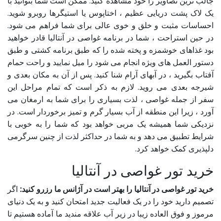
جالب ترین تصاویر را خود مشاهده کنید. ممکن است شما بتوانید با
یک لاک پشت دریایی عظیم ، اختاپوس یا استیگرها روبرو شوید.
احساسات مثبت و خلق و خوی عالی برای شما فراهم می شود.
در حین استراحت ، شما در برنامه غواصی در آنتالیا قادر خواهید
بود غذاهای خوشمزه و پخته شده را که طبق برنامه کشتی و طبق
دستور العمل های ویژه انجام می شود را میل نمایید و راحت حمام
آفتاب بگیرید ، در آبهای آرام شنا کنید. پس از آن به مکان بعدی و
شیرجه بعدی می روید. لازم به ذکر است که تمام مراحل این
سفر از جمله غواصی ، لذت بسیاری را برای شما به ارمغان می
آورد ، زیرا این منطقه از آب بسیار گرم و تمیز برخوردار است. در
نزدیکی شما همیشه یک مربی خواهد بود که شما را به خوبی با
شرایط تطبیق می دهد و به شما در حداکثر لذت از چنین سرگرمی
دلپذیری کمک خواهد کرد.
خرید تور غواصی در آنتالیا
خرید تور غواصی در آنتالیا را بهتر است در آژانس ما رزرو کنید:
اگر
تصمیم دارید خود را در یک فعالیت جدید امتحان کنید و به یک دنیای
مرموز و فوق العاده زیبا در زیر آب علاقه مندید ما آماده هستیم تا