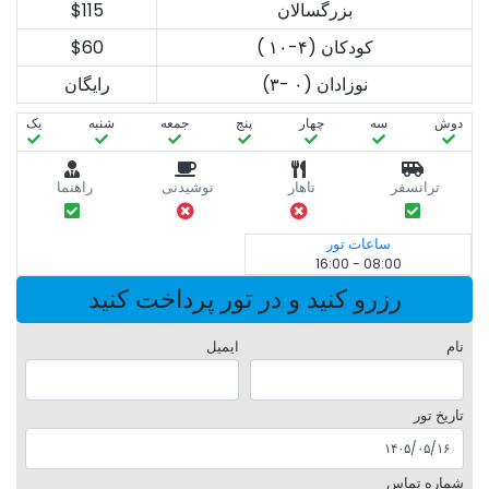
بزرگسالان
$115
کودکان (۴-۱۰ )
$60
نوزادان (۰ -۳)
رایگان
دوش
سه‌
چهار
پنج
جمعه
شنبه
یک
ترانسفر
ناهار
نوشیدنی
راهنما
ساعات تور
08:00 - 16:00
رزرو کنید و در تور پرداخت کنید
نام
ایمیل
تاریخ تور
شماره تماس