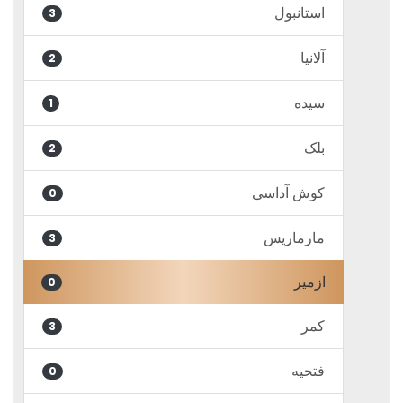
استانبول
3
آلانیا
2
سیده
1
بلک
2
کوش آداسی
0
مارماریس
3
ازمیر
0
کمر
3
فتحیه
0