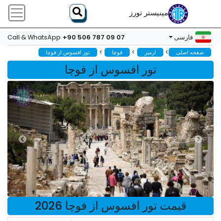
مینیستر تورز
+90 506 787 09 07
فارسی
Call & WhatsApp
>
>
>
صفحه اصلی
ازمیر
فوچا
تور افسوس از فوچا
تور افسوس از فوچا
قیمت تور افسوس از فوچا 2026