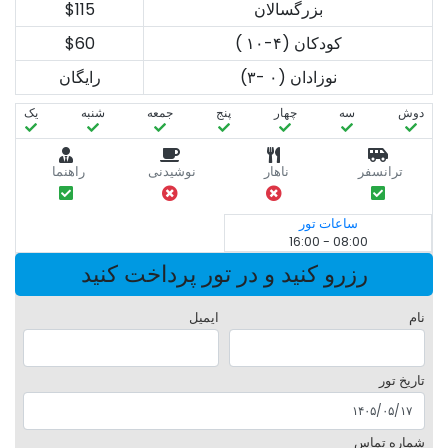
بزرگسالان
$115
کودکان (۴-۱۰ )
$60
نوزادان (۰ -۳)
رایگان
دوش
سه‌
چهار
پنج
جمعه
شنبه
یک
ترانسفر
ناهار
نوشیدنی
راهنما
ساعات تور
08:00 - 16:00
رزرو کنید و در تور پرداخت کنید
نام
ایمیل
تاریخ تور
شماره تماس