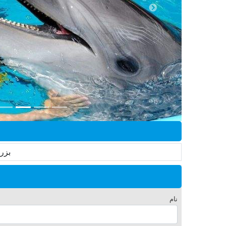
بزر
نام