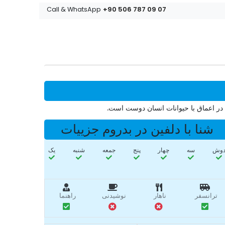
+90 506 787 09 07
Call & WhatsApp
ش در اعماق با حیوانات انسان دوست است.
شنا با دلفین در بدروم جزییات
وش
سه‌
چهار
پنج
جمعه
شنبه
یک
ترانسفر
ناهار
نوشیدنی
راهنما