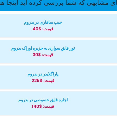
ی مشابهی که شما بررسی کرده اید اینجا ه
جیپ سافاری در بدروم
قیمت:
$40
تور قایق سواری به جزیره اوراک بدروم
قیمت:
$30
پاراگلایدر در بدروم
قیمت:
$225
اجاره قایق خصوصی در بدروم
قیمت:
$140