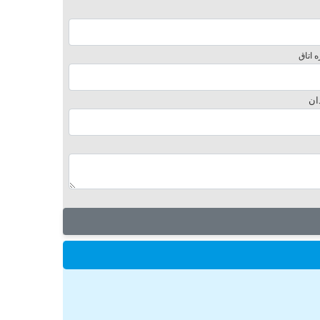
 اتاق
ان