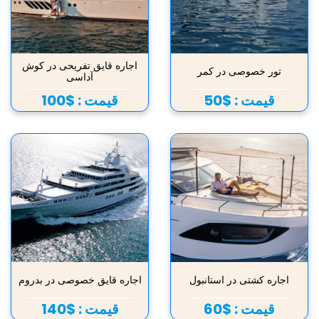
اجاره قایق تفریحی در کوش
تور خصوصی در کمر
آداسی
قیمت :
$50
قیمت :
$100
اجاره کشتی در استانبول
اجاره قایق خصوصی در بدروم
قیمت :
$60
قیمت :
$140