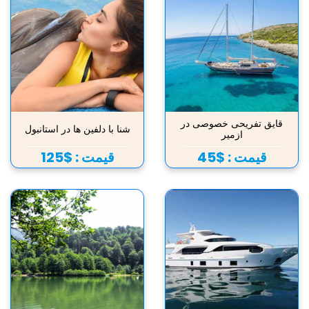
قایق تفریحی خصوصی در
شنا با دلفین ها در استانبول
ازمیر
قیمت :
$45
قیمت :
$125