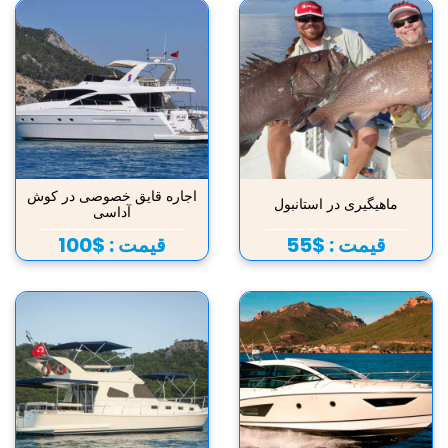
اجاره قایق خصوصی در کوش
ماهیگیری در استانبول
آداسی
قیمت :
$55
قیمت :
$100