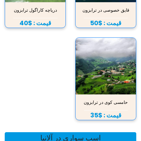
قایق خصوصی در ترابزون
دریاچه کاراگول ترابزون
قیمت :
$50
قیمت :
$40
حامسی کوی در ترابزون
قیمت :
$35
اسب سواری در آلانیا