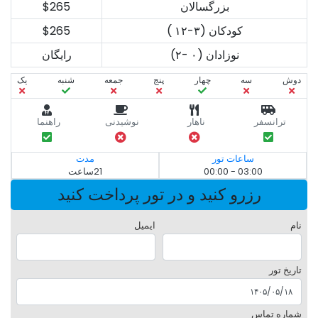
بزرگسالان
$265
کودکان (۳-۱۲ )
$265
نوزادان (۰ -۲)
رایگان
دوش
سه‌
چهار
پنج
جمعه
شنبه
یک
ترانسفر
ناهار
نوشیدنی
راهنما
ساعات تور
مدت
03:00 - 00:00
21ساعت
رزرو کنید و در تور پرداخت کنید
نام
ایمیل
تاریخ تور
شماره تماس