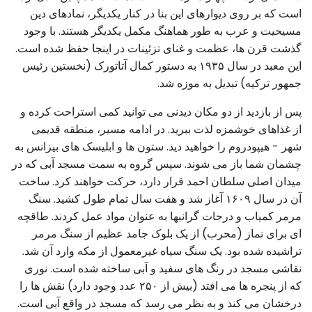
است که بر روی دیوارهای این بنا در کنار یکدیگر، نمادهای دین
مسیحیت و عرب به طور هماهنگ مکمل یکدیگر هستند. با وجود
گذشت قرن ها، عظمت و غنای تزئینات در اینجا حفظ شده است.
این معبد در سال ۱۹۳۵ به دستور کمال آتاتورک (نخستین رئیس
جمهور ترکیه) تبدیل به موزه شد.
پس از بازدید از دو مکان دیدنی می توانید کمی استراحت کرده و
از غذاهای خوشمزه لذت ببرید. در ادامه مسیر، منطقه قدیمی
شهر - هیپودروم را خواهید دید. ستون ها و ابلیسک های بیزانس به
چشمان شما باز می شوند. سپس گروه به سمت مسجد آبی که در
میدان اصلی سلطان احمد قرار دارد، حرکت خواهند کرد. ساخت
آن در سال ۱۶۰۹ آغاز شد و هفت سال تمام طول کشید. سنگ
مرمر کمیاب و درجات گرانبها به عنوان مواد عمل کردند. طاقچه
ای برای نماز (محرب) از یک بلوک جامد عظیم از سنگ مرمر
تراشیده شده بود. یک سنگ سیاه غیرمعمول از مکه وارد آن شد.
نقاشی مسجد در رنگ های سفید و آبی ساخته شده است. نوری
که از پنجره ها می افتد (بیش از ۲۵۰ عدد وجود دارد) نقش ها را
درخشان می کند و به نظر می رسد که مسجد در واقع آبی است.